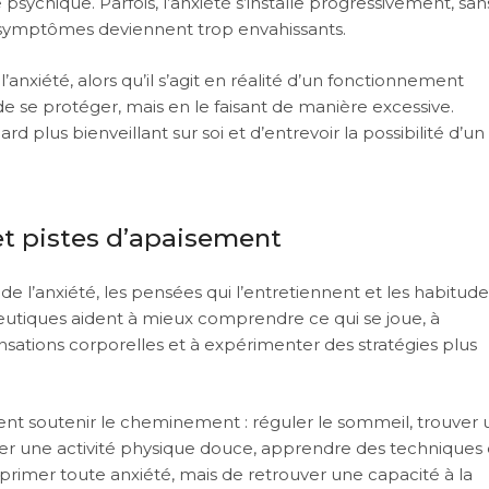
 psychique. Parfois, l’anxiété s’installe progressivement, san
 symptômes deviennent trop envahissants.
l’anxiété, alors qu’il s’agit en réalité d’un fonctionnement
e se protéger, mais en le faisant de manière excessive.
us bienveillant sur soi et d’entrevoir la possibilité d’un
 pistes d’apaisement
de l’anxiété, les pensées qui l’entretiennent et les habitude
eutiques aident à mieux comprendre ce qui se joue, à
sations corporelles et à expérimenter des stratégies plus
ent soutenir le cheminement : réguler le sommeil, trouver 
quer une activité physique douce, apprendre des techniques
upprimer toute anxiété, mais de retrouver une capacité à la