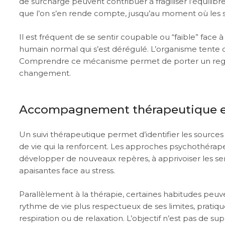
de surcharge peuvent contribuer à fragiliser l’équilibre
que l’on s’en rende compte, jusqu’au moment où les
Il est fréquent de se sentir coupable ou “faible” face à 
humain normal qui s’est dérégulé. L’organisme tente d
Comprendre ce mécanisme permet de porter un regard pl
changement.
Accompagnement thérapeutique et
Un suivi thérapeutique permet d’identifier les sources 
de vie qui la renforcent. Les approches psychothérap
développer de nouveaux repères, à apprivoiser les sen
apaisantes face au stress.
Parallèlement à la thérapie, certaines habitudes peuv
rythme de vie plus respectueux de ses limites, prati
respiration ou de relaxation. L’objectif n’est pas de s