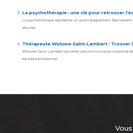
La psychothérapie : une clé pour retrouver l’é
La psychothérapie représente un accompagnement bienveillant qui 
sécurisé...
Thérapeute Woluwe-Saint-Lambert : Trouver l
Woluwe-Saint-Lambert accueille une communauté croissante de p
équilibre émotionnel...
Vous