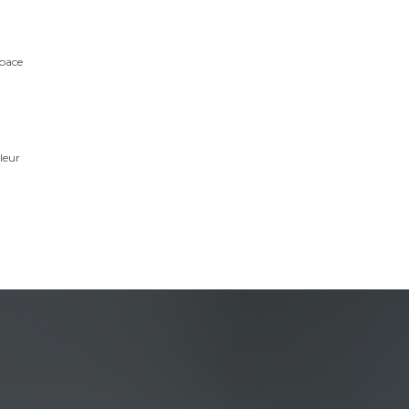
space
leur