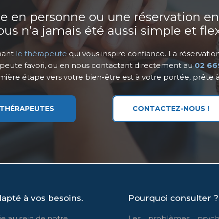
 en personne ou une réservation en li
us n’a jamais été aussi simple et flex
nant
le thérapeute
qui vous inspire confiance. La réservatio
rapeute favori, ou en nous contactant directement au
02 66
mière étape vers votre bien-être est à votre portée, prête à
 THÉRAPEUTES
CONTACTEZ-NOUS !
apté à vos besoins.
Pourquoi consulter ?
ie au sein de notre
Les problèmes psycho