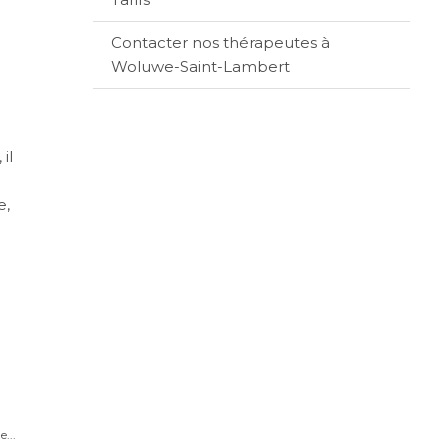
Contacter nos thérapeutes à
Woluwe-Saint-Lambert
e
il
e,
...