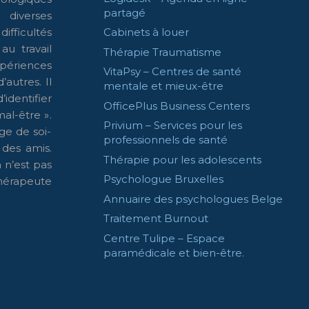
partagé
diverses
ifficultés
Cabinets à louer
 au travail
Thérapie Traumatisme
périences
VitaPsy – Centres de santé
’autres. Il
mentale et mieux-être
’identifier
OfficePlus Business Centers
al-être ».
Privium – Services pour les
ge de soi-
professionnels de santé
 des amis.
Thérapie pour les adolescents
 n’est pas
Psychologue Bruxelles
hérapeute
Annuaire des psychologues Belge
Traitement Burnout
Centre Tulipe – Espace
paramédicale et bien-être.