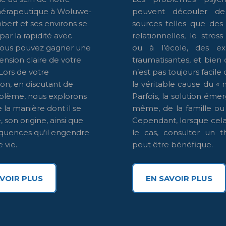
hérapeutique à Woluwe-
peuvent découler de 
bert et ses environs se
sources telles que des d
par la rapidité avec
relationnelles, le stress
vous pouvez gagner une
ou à l’école, des ex
sion claire de votre
traumatisantes, et bien d
 Lors de votre
n’est pas toujours facile d
ion, en discutant de
la véritable cause du « m
blème, nous explorons
Parfois, la solution émer
la manière dont il se
même, de la famille ou
 son origine, ainsi que
Cependant, lorsque cela
quences qu’il engendre
le cas, consulter un t
 vie.
peut être bénéfique.
VOIR PLUS
EN SAVOIR PLUS