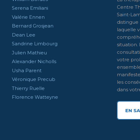
Centre T
Serena Emiliani
Saint-Lam
Valérie Ennen
distingue 
Bernard Grosjean
laquelle 
Dean Lee
compréhen
Sandrine Limbourg
situation.
consultat
Julien Mathieu
votre pro
Alexander Nicholls
ensemble 
Usha Parent
manifeste,
Véronique Precub
les consé
Thierry Ruelle
dans votre
Florence Watteyne
EN SA