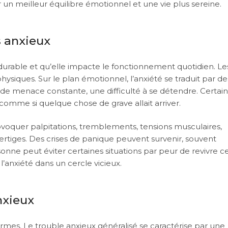
un meilleur équilibre émotionnel et une vie plus sereine.
s anxieux
, durable et qu’elle impacte le fonctionnement quotidien. Le
siques. Sur le plan émotionnel, l’anxiété se traduit par de
 de menace constante, une difficulté à se détendre. Certai
omme si quelque chose de grave allait arriver.
ovoquer palpitations, tremblements, tensions musculaires,
rtiges. Des crises de panique peuvent survenir, souvent
nne peut éviter certaines situations par peur de revivre c
’anxiété dans un cercle vicieux.
nxieux
ormes. Le trouble anxieux généralisé se caractérise par une