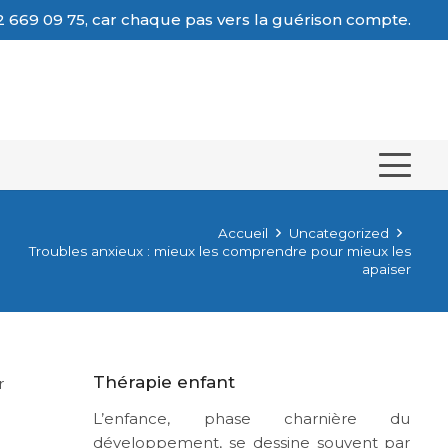
 669 09 75, car chaque pas vers la guérison compte.
Accueil
Uncategorized
Troubles anxieux : mieux les comprendre pour mieux les
apaiser
Thérapie enfant
r
L’enfance, phase charnière du
développement, se dessine souvent par