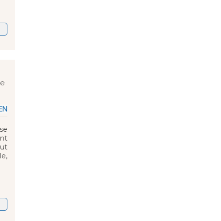
ke
EN
se
ent
eut
le,