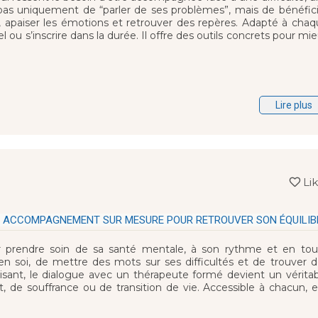
it pas uniquement de “parler de ses problèmes”, mais de bénéfic
 apaiser les émotions et retrouver des repères. Adapté à chaq
u s’inscrire dans la durée. Il offre des outils concrets pour mi
Lire plus
Li
 UN ACCOMPAGNEMENT SUR MESURE POUR RETROUVER SON ÉQUILIB
our prendre soin de sa santé mentale, à son rythme et en tou
 en soi, de mettre des mots sur ses difficultés et de trouver 
sant, le dialogue avec un thérapeute formé devient un véritab
 de souffrance ou de transition de vie. Accessible à chacun, e