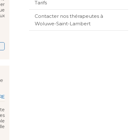
Tarifs
ier
ue
eux
Contacter nos thérapeutes à
Woluwe-Saint-Lambert
ke
RE
te
des
le
lle