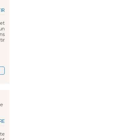
IR
 et
 un
ons
tir
ke
RE
te
ent