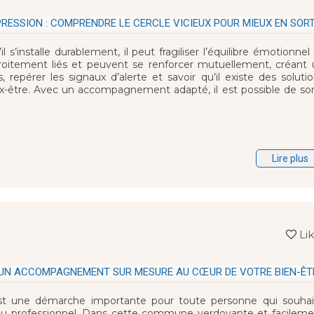
RESSION : COMPRENDRE LE CERCLE VICIEUX POUR MIEUX EN SORT
il s’installe durablement, il peut fragiliser l’équilibre émotionnel
étroitement liés et peuvent se renforcer mutuellement, créant
repérer les signaux d’alerte et savoir qu’il existe des soluti
x-être. Avec un accompagnement adapté, il est possible de sor
Lire plus
Li
 UN ACCOMPAGNEMENT SUR MESURE AU CŒUR DE VOTRE BIEN-ÊT
st une démarche importante pour toute personne qui souhai
el ou professionnel. Dans cette commune verdoyante et facilem