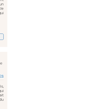
 un
cle
ui
ke
ES
s,
qui
ait
 du