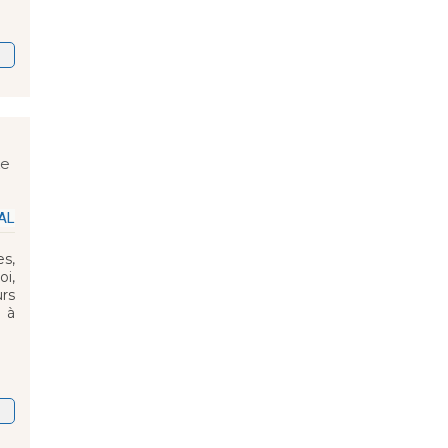
ke
AL
es,
oi,
rs
 à