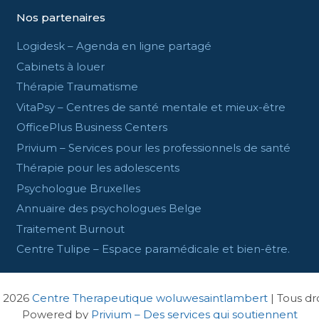
Nos partenaires
Logidesk – Agenda en ligne partagé
Cabinets à louer
Thérapie Traumatisme
VitaPsy – Centres de santé mentale et mieux-être
OfficePlus Business Centers
Privium – Services pour les professionnels de santé
Thérapie pour les adolescents
Psychologue Bruxelles
Annuaire des psychologues Belge
Traitement Burnout
Centre Tulipe – Espace paramédicale et bien-être.
 2026 
Centre Therapeutique woluwesaintlambert
 | Tous dr
Powered by
Privium – Des services qui soutiennent