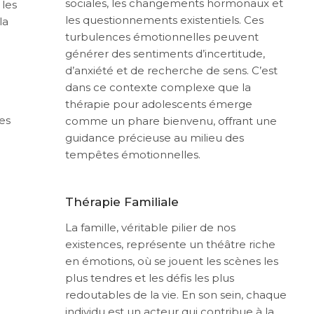
sociales, les changements hormonaux et
 les
les questionnements existentiels. Ces
la
turbulences émotionnelles peuvent
générer des sentiments d’incertitude,
d’anxiété et de recherche de sens. C’est
dans ce contexte complexe que la
thérapie pour adolescents émerge
es
comme un phare bienvenu, offrant une
guidance précieuse au milieu des
tempêtes émotionnelles.
Thérapie Familiale
La famille, véritable pilier de nos
existences, représente un théâtre riche
en émotions, où se jouent les scènes les
plus tendres et les défis les plus
redoutables de la vie. En son sein, chaque
individu est un acteur qui contribue à la