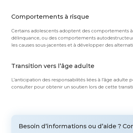
Comportements à risque
Certains adolescents adoptent des comportements à r
délinquance, ou des comportements autodestructeurs
les causes sous-jacentes et à développer des alternativ
Transition vers l’âge adulte
L’anticipation des responsabilités liées à l’âge adulte
consulter pour obtenir un soutien lors de cette transiti
Thérapie bruxelles
Centre therapeutique woluwe-saint-lambert
tout d’abord, ainsi, notamment
Et, de même que, sans compter que, ainsi que, ensuite, voire, d’ailleurs, encore, de plus, quant à, non seulement, mais encore, de surcroît, en outre
Besoin d’informations ou d’aide ? Con