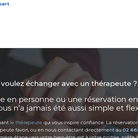
bert
 voulez échanger avec un thérapeute ?
 en personne ou une réservation en li
us n’a jamais été aussi simple et flex
nant
le thérapeute
qui vous inspire confiance. La réservatio
rapeute favori, ou en nous contactant directement au
02 66
mière étape vers votre bien-être est à votre portée, prête à